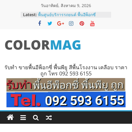
Skip
วันอาทิตย์, สิงหาคม 9, 2026
to
Latest:
พื้นศูนย์บริการรถยนต์ พื้นอีพ็อกซี่
content
1
พื้นอีพ็อกซี่และพื้น Epoxy Self-Leveling
คืออะไร
สีพื้นโรงงาน ราคาถูก โทร 092 593
6155
สี
พื้นโรงงานอุตสาหกรรม
พื้น
รับทำ ขายพื้นอีพ็อกซี่ พื้นพียู สีพื้นโรงงาน เคลือบ ราคา
ถูก โทร 092 593 6155
โรงงาน
สี
พื้น
โรงงาน
พื้น
พียู